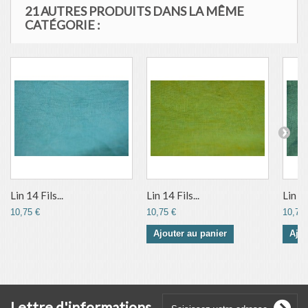
21 AUTRES PRODUITS DANS LA MÊME
CATÉGORIE :
Lin 14 Fils...
Lin 14 Fils...
Lin 14
10,75 €
10,75 €
10,75 
Ajouter au panier
Ajou
Lettre d'informations