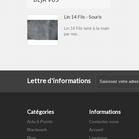
Lin 14 Fils - Souris
Lin 14 Fils teint à la main
par nos...
Lettre d'informations
Catégories
Informations
Aida 6 Points
Contactez-nous
Blackwork
Accueil
Blog
Livraison