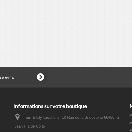
Informations sur votre boutique
M
Tom & Lily Creations, 10 Rue de la Briqueterie 66490, St
M
Jean Pla de Corts
M