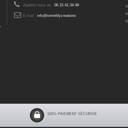
Appelez-nous au :
06.15.41.34.49
M
M
E-mail :
info@tometlilycreations
M
e
100% PAIEMENT SÉCURISÉ