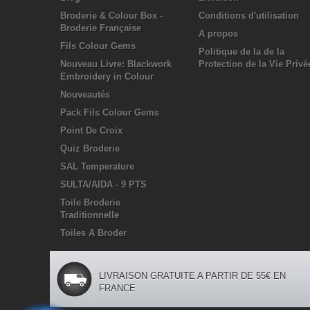
Broderie & Colour Box -
Conditions d'utilisation
Broderie Française
A propos
Fils Colour Gems
Politique de la de la
Nouveau Livre: Blackwork
Protection de la Vie Privé
Embroidery in Colour
Nouveautés
Pack Fils Colour Gems
Point De Croix
Quiz Broderie
SAL Temperature
SULTA/AIDA - 9 PTS
Toile Broderie
Traditionnelle
Toiles A Broder
LIVRAISON GRATUITE A PARTIR DE 55€ EN
FRANCE