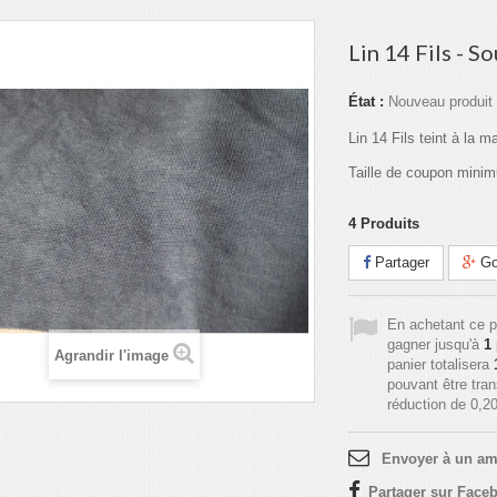
Lin 14 Fils - So
État :
Nouveau produit
Lin 14 Fils teint à la m
Taille de coupon mini
4
Produits
Partager
Go
En achetant ce p
gagner jusqu'à
1
Agrandir l'image
panier totalisera
pouvant être tra
réduction de
0,20
Envoyer à un am
Partager sur Faceb