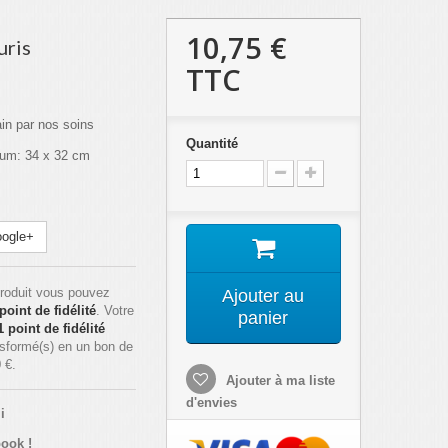
10,75 €
uris
TTC
ain par nos soins
Quantité
mum: 34 x 32 cm
ogle+
roduit vous pouvez
Ajouter au
point de fidélité
. Votre
panier
1
point de fidélité
nsformé(s) en un bon de
 €
.
Ajouter à ma liste
d'envies
i
ook !