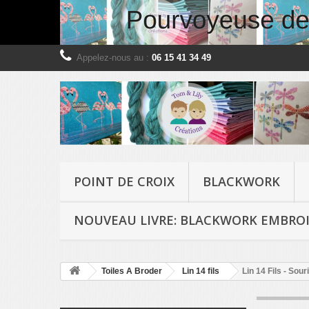
Appelez-nous au :
06 15 41 34 49
POINT DE CROIX
BLACKWORK
NOUVEAU LIVRE: BLACKWORK EMBROI
Toiles A Broder
Lin 14 fils
Lin 14 Fils - Sour