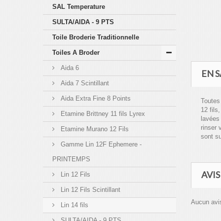
SAL Temperature
SULTA/AIDA - 9 PTS
Toile Broderie Traditionnelle
Toiles A Broder
Aida 6
EN S
Aida 7 Scintillant
Aida Extra Fine 8 Points
Toutes
12 fils
Etamine Brittney 11 fils Lyrex
lavées
rinser 
Etamine Murano 12 Fils
sont su
Gamme Lin 12F Ephemere -
PRINTEMPS
AVIS
Lin 12 Fils
Lin 12 Fils Scintillant
Aucun avis
Lin 14 fils
SULTA/AIDA - 9 PTS