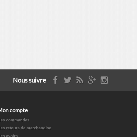
Nous suivre
Mon compte
es commandes
es retours de marchandise
es avoirs