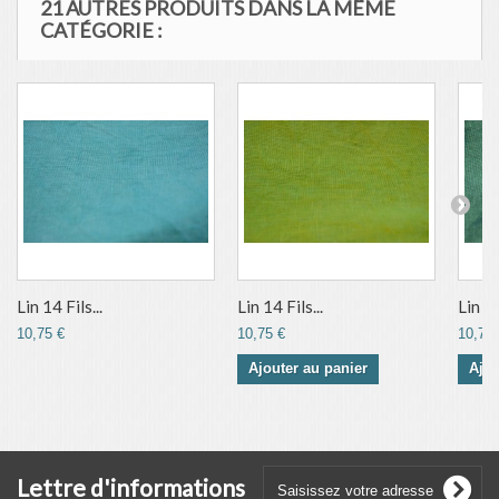
21 AUTRES PRODUITS DANS LA MÊME
CATÉGORIE :
Lin 14 Fils...
Lin 14 Fils...
Lin 14
10,75 €
10,75 €
10,75 
Ajouter au panier
Ajou
Lettre d'informations