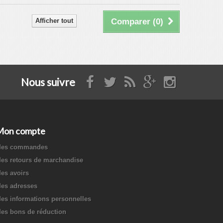
Afficher tout
Comparer (
0
)
Nous suivre
Mon compte
es commandes
es retours de marchandise
es avoirs
es adresses
es informations personnelles
es bons de réduction