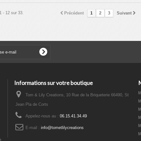
1 - 12 sur 33.
Précédent
1
2
3
Suivant
Informations sur votre boutique
M
Tom & Lily Creations, 10 Rue de la Briqueterie 66490, St
M
Jean Pla de Corts
M
Appelez-nous au :
06.15.41.34.49
M
M
E-mail :
info@tometlilycreations
M
e