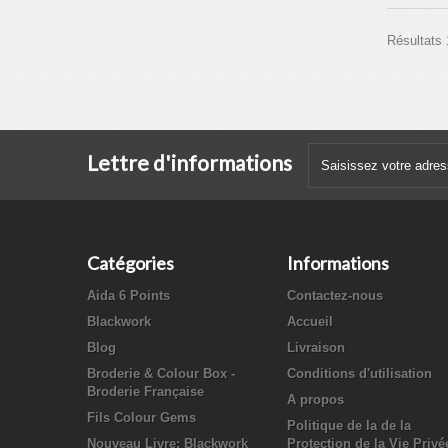
Résultats 
Lettre d'informations
Catégories
Informations
Aida 6 Points
Contactez-nous
Blackwork
Accueil
Blog
Livraison
Broderie & Colour Box -
Conditions d'utilisation
Broderie Française
A propos
Fils Colour Gems
Politique de la de la
Nouveau Livre: Blackwork
Protection de la Vie Privé