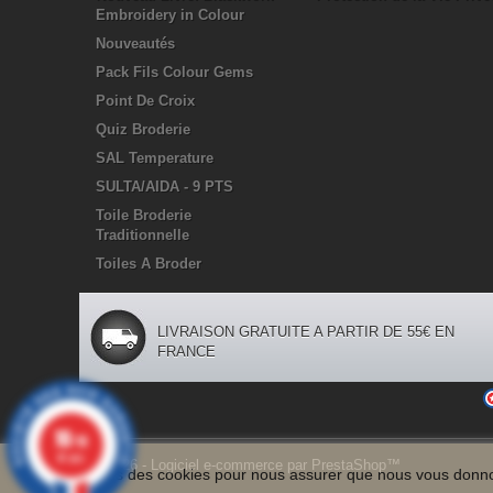
Embroidery in Colour
Nouveautés
Pack Fils Colour Gems
Point De Croix
Quiz Broderie
SAL Temperature
SULTA/AIDA - 9 PTS
Toile Broderie
Traditionnelle
Toiles A Broder
LIVRAISON GRATUITE A PARTIR DE 55€ EN
FRANCE
10
/10
47 avis
©2026 - Logiciel e-commerce par PrestaShop™
Nous
utilisons des cookies pour
nous assurer que nous
vous donno