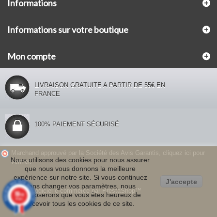
Informations
Informations sur votre boutique
Mon compte
LIVRAISON GRATUITE A PARTIR DE 55€ EN
FRANCE
100% PAIEMENT SÉCURISÉ
Marchand approuvé par la Société des Avis Garantis,
cliquez ici pour
Nous
utilisons des cookies pour
nous assurer
vérifier
.
que nous
vous donnons la
meilleure
expérience
sur notre site.
Si vous
continuez
J'accepte
sans changer
vos paramètres
,
nous
©2026 - Logiciel e-commerce par PrestaShop™
10
supposerons que
vous
êtes
heureux de
/10
47 avis
recevoir
tous les cookies
de
ce site
.