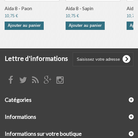
Aida 8 - Paon
Aida 8 - Sapin
Aida 
10,75 €
10,75 €
10,75 
Ajouter au panier
Ajouter au panier
Ajou
Lettre d'informations
Catégories
Informations
Informations sur votre boutique