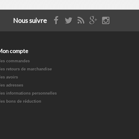
Nous suivre
Mon compte
es commandes
es retours de marchandise
es avoirs
es adresses
es informations personnelles
es bons de réduction