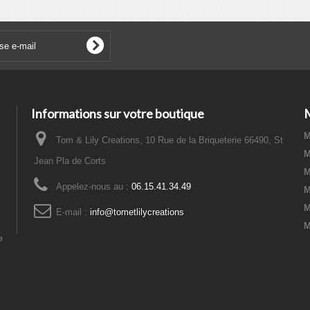
Informations sur votre boutique
M
Tom & Lily Creations, 10 Rue de la Briqueterie 66490, St
M
Jean Pla de Corts
M
Appelez-nous au :
06.15.41.34.49
M
M
E-mail :
info@tometlilycreations
M
e