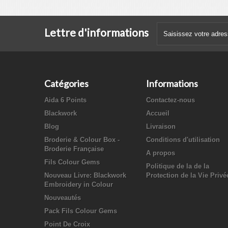
Lettre d'informations
Catégories
Informations
Aida 6 Points
Contactez-nous
Blackwork
Accueil
Blog
Livraison
Broderie & Colour Box -
Conditions d'utilisation
Broderie Française
A propos
Fils Colour Gems
Politique de la de la
Nouveau Livre: Blackwork
Protection de la Vie Privé
Embroidery in Colour
Nouveautés
Pack Fils Colour Gems
Point De Croix