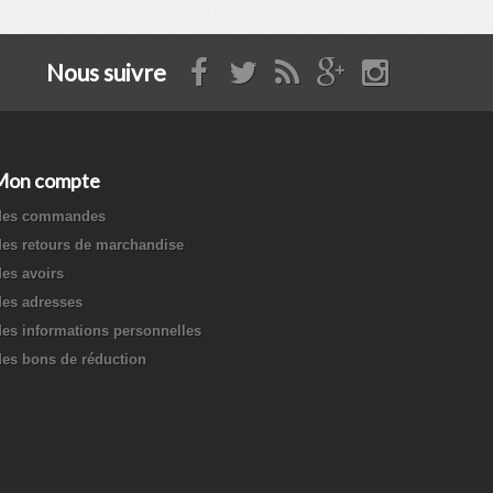
Nous suivre
Mon compte
es commandes
es retours de marchandise
es avoirs
es adresses
es informations personnelles
es bons de réduction