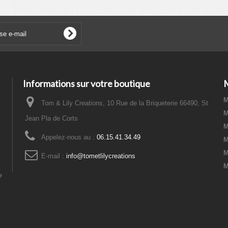
Informations sur votre boutique
M
Tom & Lily Creations, 10 Rue de la Briqueterie 66490, St
M
Jean Pla de Corts
M
Appelez-nous au :
06.15.41.34.49
M
M
E-mail :
info@tometlilycreations
M
e