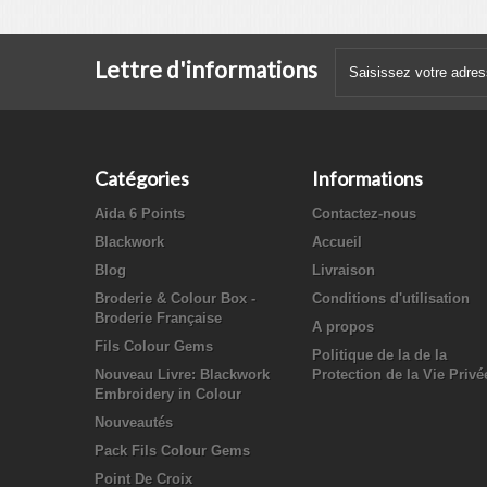
Lettre d'informations
Catégories
Informations
Aida 6 Points
Contactez-nous
Blackwork
Accueil
Blog
Livraison
Broderie & Colour Box -
Conditions d'utilisation
Broderie Française
A propos
Fils Colour Gems
Politique de la de la
Nouveau Livre: Blackwork
Protection de la Vie Privé
Embroidery in Colour
Nouveautés
Pack Fils Colour Gems
Point De Croix