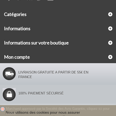
Catégories
Informations
Informations sur votre boutique
Mon compte
LIVRAISON GRATUITE A PARTIR DE 55€ EN
FRANCE
100% PAIEMENT SÉCURISÉ
Marchand approuvé par la Société des Avis Garantis,
cliquez ici pour
Nous
utilisons des cookies pour
nous assurer
vérifier
.